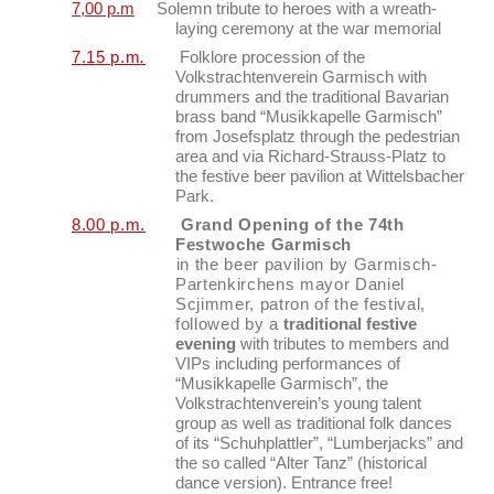
7,00 p.m
Solemn tribute to heroes with a wreath-
laying ceremony at the war memorial
7.15 p.m
.
Folklore procession of the
Volkstrachtenverein Garmisch with
drummers and the traditional Bavarian
brass band “Musikkapelle Garmisch”
from Josefsplatz through the pedestrian
area and via Richard-Strauss-Platz to
the festive beer pavilion at Wittelsbacher
Park.
8.00 p.m.
Grand
Opening of the 74th
Festwoche Garmisch
in the beer pavilion by Garmisch-
Partenkirchens mayor Daniel
Scjimmer, patron of the festival,
followed by a
traditional festive
evening
with tributes to members and
VIPs including performances of
“Musikkapelle Garmisch”, the
Volkstrachtenverein’s young talent
group as well as traditional folk dances
of its “Schuhplattler”, “Lumberjacks” and
the so called “Alter Tanz” (historical
dance version). Entrance free!