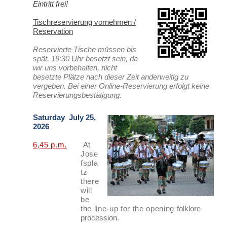
Eintritt frei!
Tischreservierung vornehmen /
Reservation
Reservierte Tische müssen bis
spät. 19:30 Uhr besetzt sein, da
wir uns vorbehalten, nicht
besetzte Plätze nach dieser Zeit anderweitig zu
vergeben. Bei einer Online-Reservierung erfolgt keine
Reservierungsbestätigung.
Saturday July 25,
2026
6,45 p.m.
At
Jose
fspla
tz
there
will
be
the line-up for the opening f
olklore
procession.