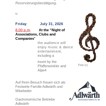
Reservierungsbestätigung.
u
Friday July 31, 2026
8.00 p.m
.
At the “Night of
Associations, Clubs and
Companies
”
the audience will
enjoy music & dance
entertainment
,
including a
insert by the
Foto (c)
Pfaffenwinkler and
Alpe4
Auf Ihren Besuch freuen sich als
Festwirte Familie Adlwärth und
Mitarbeiter
Gastronomische Betriebe
Adlwärth