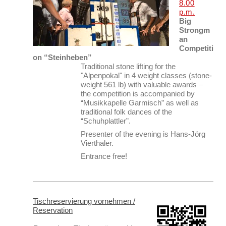
8.00
p.m.
Big
Strongm
an
Competiti
on “Steinheben”
Traditional stone lifting for the
"Alpenpokal" in 4 weight classes (stone-
weight 561 lb) with valuable awards –
the competition is accompanied by
“Musikkapelle Garmisch” as well as
traditional folk dances of the
“Schuhplattler”.
Presenter of the evening is Hans-Jörg
Vierthaler.
Entrance free!
Tischreservierung vornehmen /
Reservation