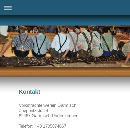
Kontakt
Volkstrachtenverein Garmisch
Zoeppritzstr. 14
82467 Garmisch-Partenkirchen
Telefon: +49 1705874667