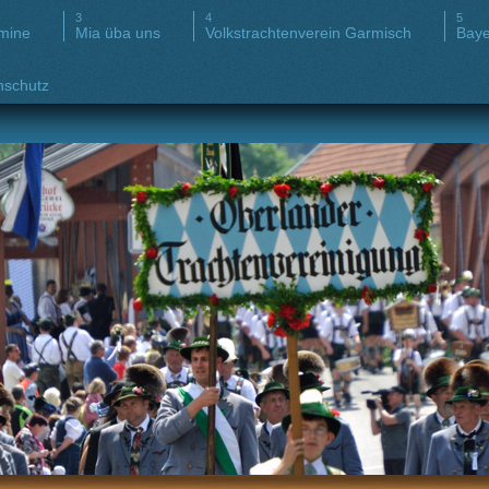
rmine
Mia üba uns
Volkstrachtenverein Garmisch
Baye
nschutz