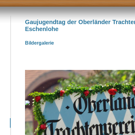
Gaujugendtag der Oberländer Trachte
Eschenlohe
Bildergalerie